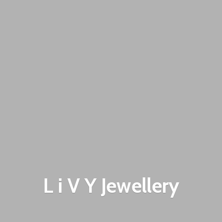
L i V
Y Jewellery