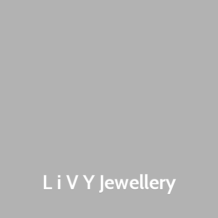
L i V
Y Jewellery