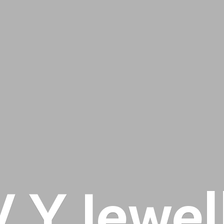
 V
Y Jewel