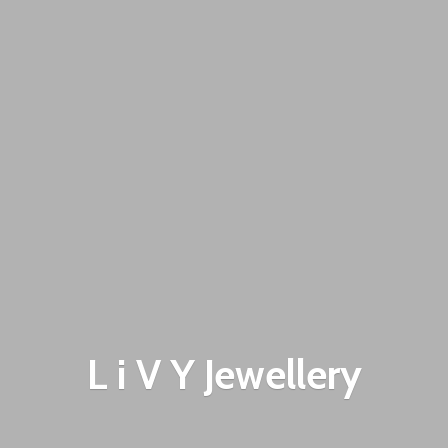
L i V
Y Jewellery