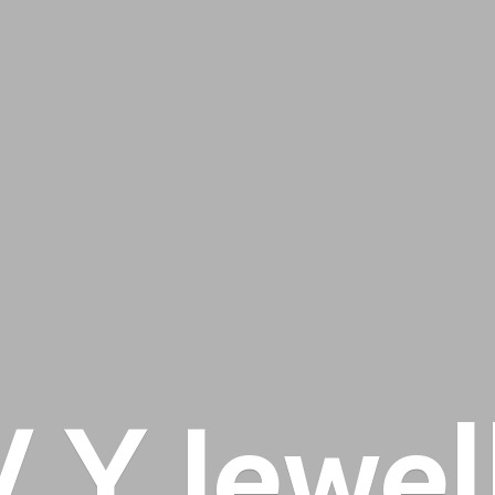
 V
Y Jewel