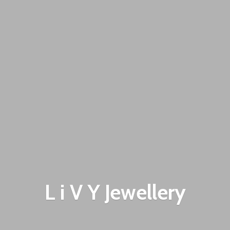
L i V
Y Jewellery