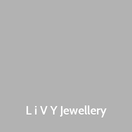
L i V
Y Jewellery